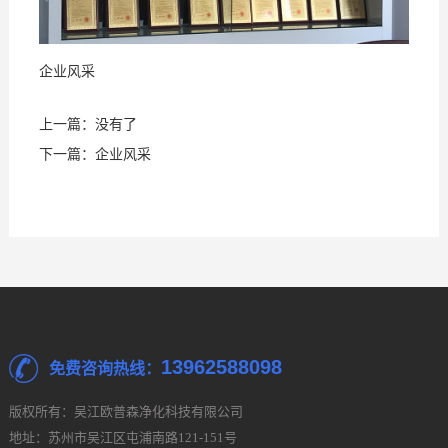
支
我
企业风采
持
们
上一篇：没有了
下一篇：
企业风采
13962588098
免费咨询热线：
版权所有：吴江欧普森净化科技有限公司
地址：苏州市吴江区屯浦南路121-151号