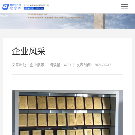
首
页
关
于
新
我
闻
产
企业风采
们
中
品
净
文章出处：企业展示
阅读量：4233
发表时间：2021-07-15
心
展
化
设
示
工
备
合
程
展
作
服
示
伙
务
联
伴
与
系