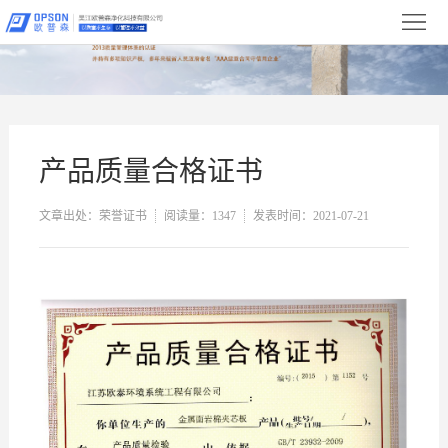
首
页
关
于
新
我
闻
产
产品质量合格证书
们
中
品
净
文章出处：荣誉证书
阅读量：1347
发表时间：2021-07-21
心
展
化
设
示
工
备
合
程
展
作
服
示
伙
务
联
伴
与
系