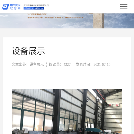
首
页
关
于
新
我
闻
产
设备展示
们
中
品
净
文章出处：设备展示
阅读量：4227
发表时间：2021-07-15
心
展
化
设
示
工
备
合
程
展
作
服
示
伙
务
联
伴
与
系