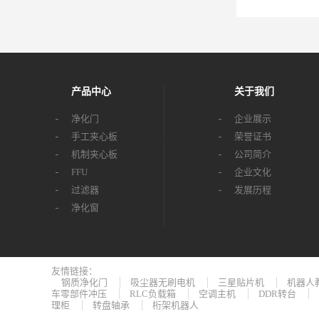
产品中心
关于我们
净化门
企业展示
手工夹心板
荣誉证书
机制夹心板
公司简介
FFU
企业文化
过滤器
发展历程
净化窗
友情链接：
钢质净化门
吸尘器无刷电机
三星贴片机
机器人
车零部件冲压
RLC负载箱
空调主机
DDR转台
理柜
转盘轴承
桁架机器人