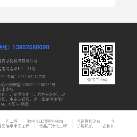
13962588098
热线：
普森净化科技有限公司
浦南路121-151号
23 传真：0512-63211728
微信二维码
号
苏公网安备 32050902100785号
技术支持
净化门
，
钢质净化门
，
岩棉夹芯板
，
玻
棉板
，
中空玻镁板
，是一家专注净化产
htm地图
txt地图
乙二醇
数控车床精密机械加工
气密性检测仪
汽
容医院手术室工程
食品厂净化工程
防爆风机
衣物护