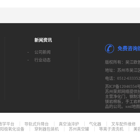
新闻资讯
免费咨询
公司新闻
行业动态
版权所有：吴江欧
地址：苏州市吴江区屯
电话：0512-633352
苏ICP备12046554
苏州荣邦网络提供
主营
净化门
，
钢制
镁岩棉板
，
手工岩
品的公司。
xml地图
教学平台
导轨式升降台
真空油淬炉
气化器
叉车配件维修
阳极氧化设备
穿刺器包装机
苏州真空罐
等离子清洗机
美