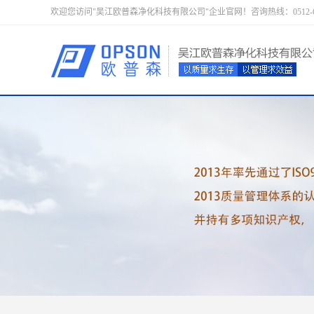
欢迎您访问"吴江欧普森净化科技有限公司"企业官网！咨询热线：0512-633352