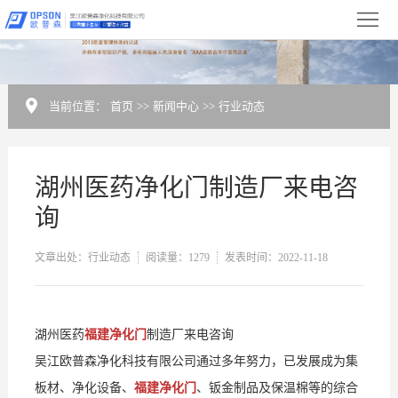
首
页
关
于
新
当前位置：
首页
>>
新闻中心
>>
行业动态
我
闻
产
们
中
湖州医药净化门制造厂来电咨
品
净
询
心
展
化
设
文章出处：行业动态
阅读量：1279
发表时间：2022-11-18
示
工
备
合
程
展
作
服
湖州医药
福建净化门
制造厂来电咨询
示
伙
务
联
吴江欧普森净化科技有限公司通过多年努力，已发展成为集
伴
与
系
板材、净化设备、
福建净化门
、钣金制品及保温棉等的综合