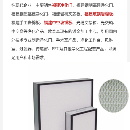
性现代企业。主要销售
福建净化门
、
福建钢制福建净化门
、
支
我
福建钢质福建净化门
、
福建岩棉夹芯板
、
福建玻镁岩棉板
、
持
们
福建手工岩棉板
、
福建中空玻镁板
、光缆交接箱、光交箱、
中空窗等净化产品。欧普森现有的钣金加工中心，引用国内
外技术专业制造净化门、手术室产品、净化工作台、风淋
室、过滤器、传递窗、FFU及其他净化工程配套产品，以满
足用户和市场需求。