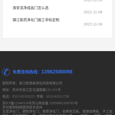
2022-11-10
淮安洁净成品门怎么选
2022-11-08
镇江医药净化门施工非标定制
2022-11-06
13962588098
免费咨询热线：
版权所有：吴江欧普森净化科技有限公司
地址：苏州市吴江区屯浦南路121-151号
电话：0512-63335223 传真：0512-63211728
苏ICP备12046554号
苏公网安备 32050902100785号
苏州荣邦网络提供技术支持
主营
净化门
，
钢制净化门
，
钢质净化门
，
岩棉夹芯板
，
玻镁岩棉板
，
手工岩