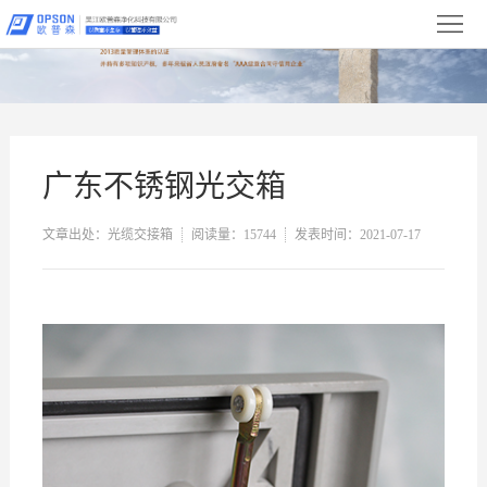
首
页
关
于
新
我
闻
产
广东不锈钢光交箱
们
中
品
净
文章出处：光缆交接箱
阅读量：15744
发表时间：2021-07-17
心
展
化
设
示
工
备
合
程
展
作
服
示
伙
务
联
伴
与
系