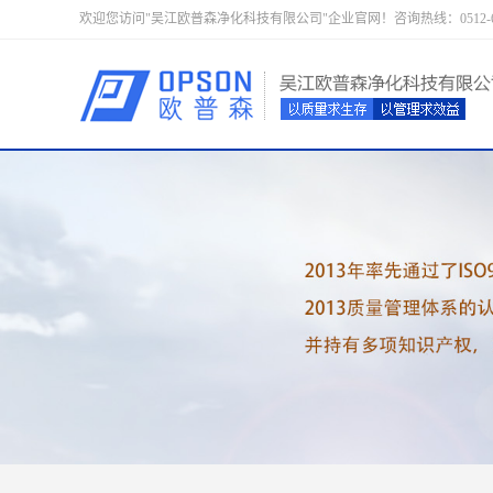
欢迎您访问"吴江欧普森净化科技有限公司"企业官网！咨询热线：0512-633352