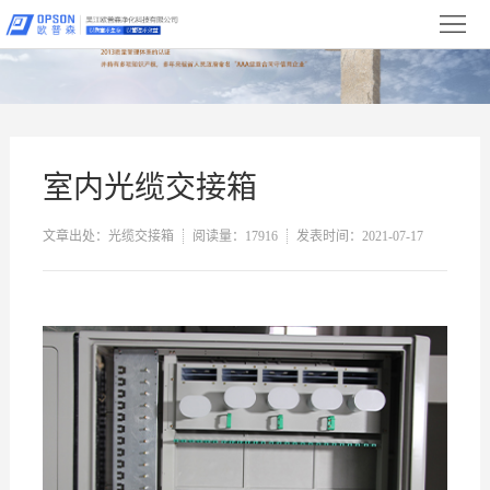
首
页
关
于
新
我
闻
产
室内光缆交接箱
们
中
品
净
文章出处：光缆交接箱
阅读量：17916
发表时间：2021-07-17
心
展
化
设
示
工
备
合
程
展
作
服
示
伙
务
联
伴
与
系