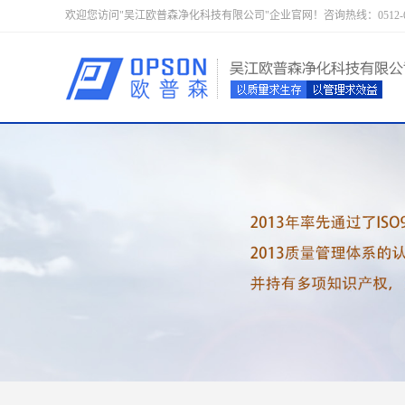
欢迎您访问"吴江欧普森净化科技有限公司"企业官网！咨询热线：0512-633352