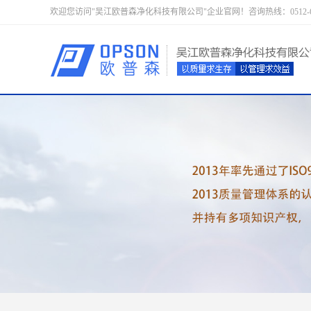
欢迎您访问"吴江欧普森净化科技有限公司"企业官网！咨询热线：0512-633352