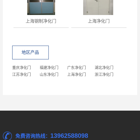
上海钢制净化门
上海净化门
地区产品
重庆净化门
福建净化门
广东净化门
湖北净化门
江苏净化门
山东净化门
上海净化门
浙江净化门
13962588098
免费咨询热线：