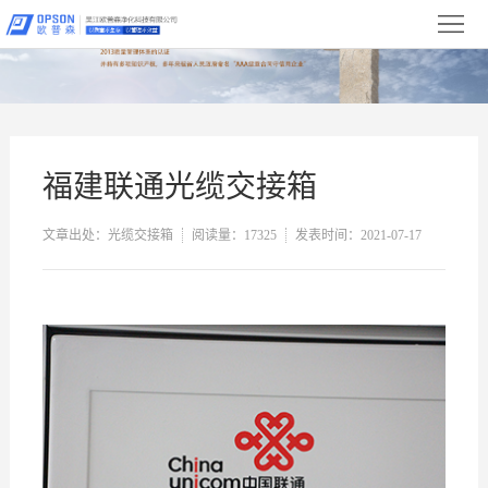
首
页
关
于
新
我
闻
产
福建联通光缆交接箱
们
中
品
净
文章出处：光缆交接箱
阅读量：17325
发表时间：2021-07-17
心
展
化
设
示
工
备
合
程
展
作
服
示
伙
务
联
伴
与
系